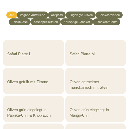
Alle
Vegane Aufstriche
Antipasti
Eingelegte Oliven
Feinkostplatten
Frischkäse
Käsespezialitäten
Knusprige Cracker
Trockenfrüchte
Safari Platte L
Safari Platte M
Oliven gefüllt mit Zitrone
Oliven getrocknet
marrokanisch mit Stein
Oliven grün eingelegt in
Oliven grün eingelegt in
Paprika-Chili & Knoblauch
Mango-Chili